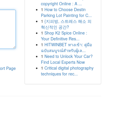
copyright Online : A ...
1
How to Choose Destin
Parking Lot Painting for C...
1
{지피방, 스트레스 해소 의
혁신적인 공간?
1
Shop K2 Spice Online :
Your Definitive Res...
1
HITWINBET ทางเข้า: คู่มือ
ฉบับสมบูรณ์สำหรับผู้เล...
1
Need to Unlock Your Car?
Find Local Experts Now
1
Critical digital photography
ort Page
techniques for rec...