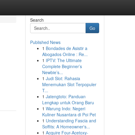
Search
Go
Published News
1
Bondades de Asistir a
Abogados Online : Re...
1
IPTV: The Ultimate
Complete Beginner’s
Newbie’s...
1
Judi Slot: Rahasia
Menemukan Slot Terpopuler
T...
1
Jatengtoto: Panduan
Lengkap untuk Orang Baru
1
Warung Indo: Negeri
Kuliner Nusantara di Poi Pet
1
Understanding Fascia and
Soffits: A Homeowner's...
1
Acquire Four-Acetoxy-