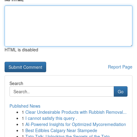
HTML is disabled
Report Page
Search
Go
Published News
1
Clear Undesirable Products with Rubbish Removal...
1
I cannot satisfy this query .
1
AI-Powered Insights for Optimized Mycoremediation
1
Best Edibles Calgary Near Stampede
1
Tato Talk: Unlocking the Secrets of the Tato