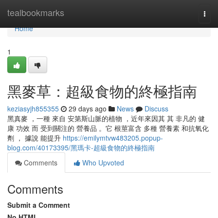
Home
tealbookmarks
Togg
navi
Home
1
黑麥草：超級食物的終極指南
keziasyjh855355
29 days ago
News
Discuss
黑真麥 ，一種 來自 安第斯山脈的植物 ，近年來因其 其 非凡的 健
康 功效 而 受到關注的 營養品 。它 根莖富含 多種 營養素 和抗氧化
劑 ， 據說 能提升
https://emilymtvw483205.popup-
blog.com/40173395/黑瑪卡-超級食物的終極指南
Comments
Who Upvoted
Comments
Submit a Comment
No HTML