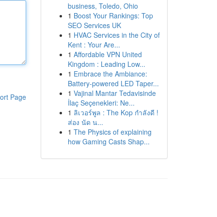
business, Toledo, Ohio
1
Boost Your Rankings: Top
SEO Services UK
1
HVAC Services in the City of
Kent : Your Are...
1
Affordable VPN United
Kingdom : Leading Low...
1
Embrace the Ambiance:
Battery-powered LED Taper...
1
Vajinal Mantar Tedavisinde
ort Page
İlaç Seçenekleri: Ne...
1
ลิเวอร์พูล : The Kop กำลังดี !
ส่อง นัด น...
1
The Physics of explaining
how Gaming Casts Shap...