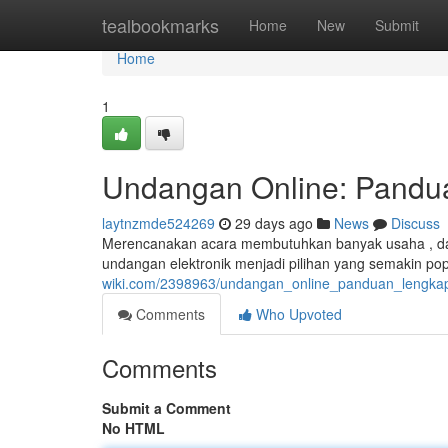
Home
tealbookmarks
Home
New
Submit
Home
1
Undangan Online: Pandua
laytnzmde524269
29 days ago
News
Discuss
Merencanakan acara membutuhkan banyak usaha , dan 
undangan elektronik menjadi pilihan yang semakin po
wiki.com/2398963/undangan_online_panduan_lengkap
Comments
Who Upvoted
Comments
Submit a Comment
No HTML