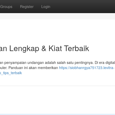
Groups
Register
Login
n Lengkap & Kiat Terbaik
penyampaian undangan adalah salah satu pentingnya. Di era digital 
puler. Panduan ini akan memberikan
https://siobhanrgya751723.levitra-
_tips_terbaik