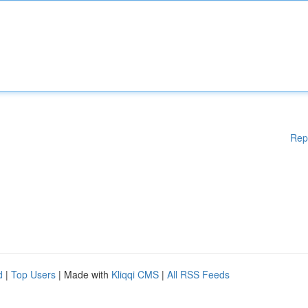
Rep
d
|
Top Users
| Made with
Kliqqi CMS
|
All RSS Feeds