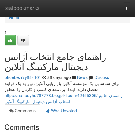
Home
tealbookmarks
Togg
navi
Home
1
راهنمای جامع انتخاب آژانس
دیجیتال مارکتینگ آنلاین
phoebezrvy884101
28 days ago
News
Discuss
برای شناسایی یک موسسه آنلاین بازاریابی آنلاین، نیاز به یک فرایند
مفصل دارید. ابتدا، برنامه‌های کسب و کارتان را به‌طور
https://nanaqyhu767778.blogpixi.com/42455305/راهنمای-جامع-
انتخاب-آژانس-دیجیتال-مارکتینگ-آنلاین
Comments
Who Upvoted
Comments