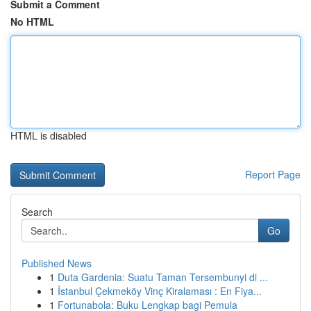
Submit a Comment
No HTML
HTML is disabled
Report Page
Search
Go
Published News
1
Duta Gardenia: Suatu Taman Tersembunyi di ...
1
İstanbul Çekmeköy Vinç Kiralaması : En Fiya...
1
Fortunabola: Buku Lengkap bagi Pemula