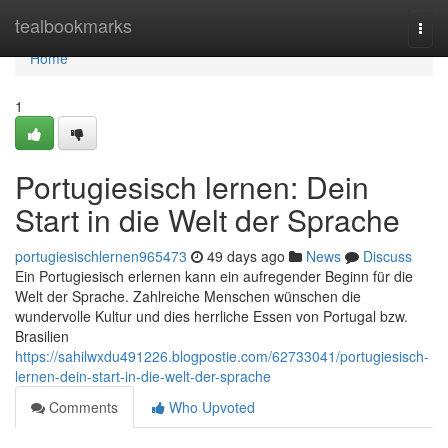
Home
tealbookmarks
Togg
navi
Home
1
Portugiesisch lernen: Dein
Start in die Welt der Sprache
portugiesischlernen965473
49 days ago
News
Discuss
Ein Portugiesisch erlernen kann ein aufregender Beginn für die
Welt der Sprache. Zahlreiche Menschen wünschen die
wundervolle Kultur und dies herrliche Essen von Portugal bzw.
Brasilien
https://sahilwxdu491226.blogpostie.com/62733041/portugiesisch-
lernen-dein-start-in-die-welt-der-sprache
Comments
Who Upvoted