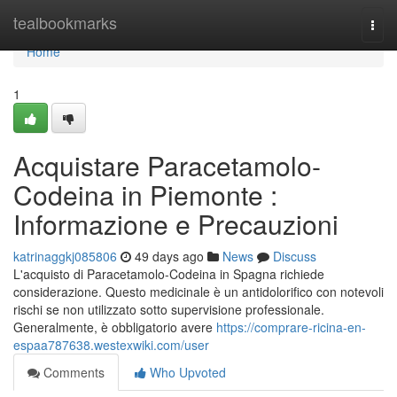
Home
tealbookmarks
Togg
navi
Home
1
Acquistare Paracetamolo-
Codeina in Piemonte :
Informazione e Precauzioni
katrinaggkj085806
49 days ago
News
Discuss
L'acquisto di Paracetamolo-Codeina in Spagna richiede
considerazione. Questo medicinale è un antidolorifico con notevoli
rischi se non utilizzato sotto supervisione professionale.
Generalmente, è obbligatorio avere
https://comprare-ricina-en-
espaa787638.westexwiki.com/user
Comments
Who Upvoted