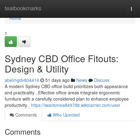
Home
tealbookmarks
Togg
navi
Home
1
Sydney CBD Office Fitouts:
Design & Utility
abelmgdv804414
51 days ago
News
Discuss
A modern Sydney CBD office build prioritizes both appearance
and practicality . Effective office areas integrate ergonomic
furniture with a carefully considered plan to enhance employee
productivity .
https://iwanbmea849788.wikicarrier.com/user
Comments
Who Upvoted
Comments