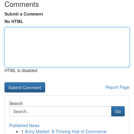
Comments
Submit a Comment
No HTML
HTML is disabled
Report Page
Search
Go
Published News
1
Army Market: A Thriving Hub of Commerce