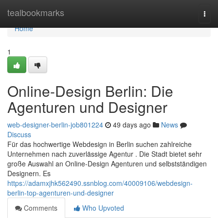
Home
tealbookmarks
Togg
navi
Home
1
Online-Design Berlin: Die
Agenturen und Designer
web-designer-berlin-job801224
49 days ago
News
Discuss
Für das hochwertige Webdesign in Berlin suchen zahlreiche
Unternehmen nach zuverlässige Agentur . Die Stadt bietet sehr
große Auswahl an Online-Design Agenturen und selbstständigen
Designern. Es
https://adamxjhk562490.ssnblog.com/40009106/webdesign-
berlin-top-agenturen-und-designer
Comments
Who Upvoted