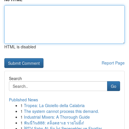
HTML is disabled
Report Page
Search
Go
Published News
1
Tropea: La Gioiello della Calabria
1
The system cannot process this demand.
1
Industrial Mixers: A Thorough Guide
1
ฟันนี่วิน888: สล็อตฮาเฮ รวยไม่ยั้ง!
1
İPTV Satın Al: En İyi Seçenekler ve Fiyatlar