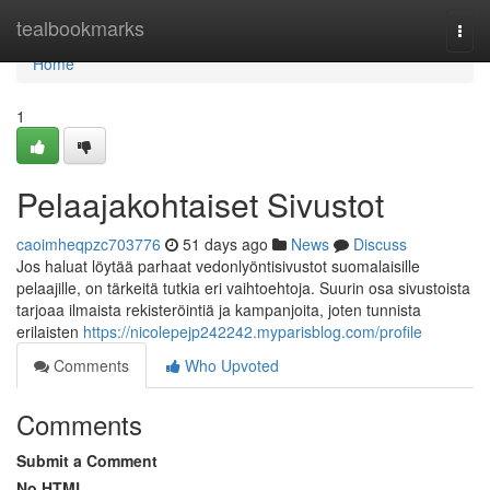
Home
tealbookmarks
Togg
navi
Home
1
Pelaajakohtaiset Sivustot
caoimheqpzc703776
51 days ago
News
Discuss
Jos haluat löytää parhaat vedonlyöntisivustot suomalaisille
pelaajille, on tärkeitä tutkia eri vaihtoehtoja. Suurin osa sivustoista
tarjoaa ilmaista rekisteröintiä ja kampanjoita, joten tunnista
erilaisten
https://nicolepejp242242.myparisblog.com/profile
Comments
Who Upvoted
Comments
Submit a Comment
No HTML