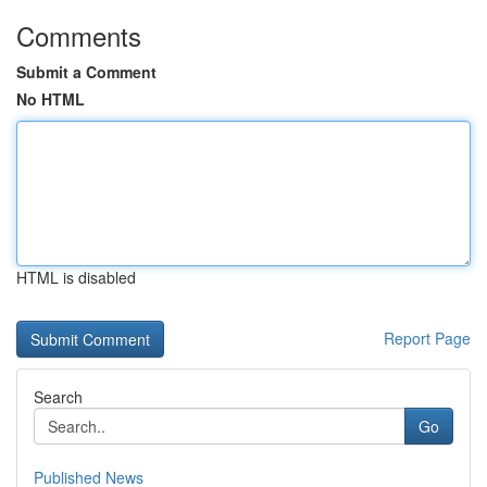
Comments
Submit a Comment
No HTML
HTML is disabled
Report Page
Search
Go
Published News