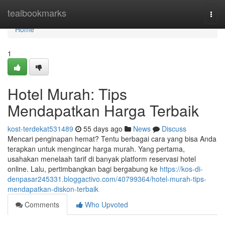
Home
tealbookmarks
Togg
navi
Home
1
Hotel Murah: Tips
Mendapatkan Harga Terbaik
kost-terdekat531489
55 days ago
News
Discuss
Mencari penginapan hemat? Tentu berbagai cara yang bisa Anda
terapkan untuk mengincar harga murah. Yang pertama,
usahakan menelaah tarif di banyak platform reservasi hotel
online. Lalu, pertimbangkan bagi bergabung ke
https://kos-di-
denpasar245331.bloggactivo.com/40799364/hotel-murah-tips-
mendapatkan-diskon-terbaik
Comments
Who Upvoted