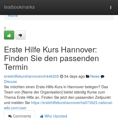
Home
tealbookmarks
Togg
navi
Home
1
Erste Hilfe Kurs Hannover:
Finden Sie den passenden
Termin
erstehilfekurshannoveroh446205
54 days ago
News
Discuss
Sie möchten einen Erste-Hilfe-Kurs in Hannover belegen? Das
Team von [Name der Organisation] bietet ständig Kurse zum
Thema Erste Hilfe an. Finden Sie jetzt den passenden Zeitpunkt
und melden Sie
https://erstehilfekurshannoverha973923.national-
wiki.com/user
Comments
Who Upvoted