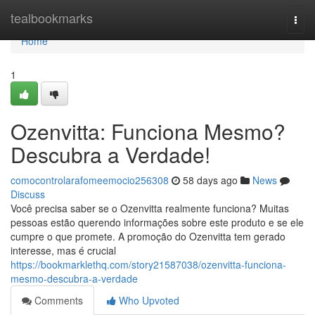
Home
tealbookmarks
Togg
navi
Home
1
Ozenvitta: Funciona Mesmo?
Descubra a Verdade!
comocontrolarafomeemocio256308
58 days ago
News
Discuss
Você precisa saber se o Ozenvitta realmente funciona? Muitas
pessoas estão querendo informações sobre este produto e se ele
cumpre o que promete. A promoção do Ozenvitta tem gerado
interesse, mas é crucial
https://bookmarklethq.com/story21587038/ozenvitta-funciona-
mesmo-descubra-a-verdade
Comments
Who Upvoted