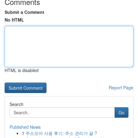
Comments
Submit a Comment
No HTML
HTML is disabled
Report Page
Search
Go
Published News
1
주소모아 사용 후기: 주소 관리가 끝 ?