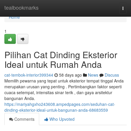
Home
tealbookmarks
Togg
navi
Home
1
Pilihan Cat Dinding Eksterior
Ideal untuk Rumah Anda
cat-tembok-interior399344
58 days ago
News
Discuss
Memilih pewarna yang tepat untuk eksterior tempat tinggal Anda
merupakan urusan yang penting . Pertimbangkan faktor seperti
cuaca setempat, intensitas sinar terik , dan gaya arsitektur
bangunan Anda.
https://mariyahgxho243608.ampedpages.com/seduhan-cat-
dinding-eksterior-ideal-untuk-bangunan-anda-68683559
Comments
Who Upvoted