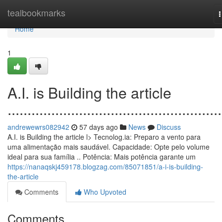
Home
tealbookmarks
n
Home
1
A.I. is Building the article
......................................................
andrewewrs082942
57 days ago
News
Discuss
A.I. is Building the article l> Tecnolog.ia: Preparo a vento para
uma alimentação mais saudável. Capacidade: Opte pelo volume
ideal para sua família .. Potência: Mais potência garante um
https://nanaqskj459178.blogzag.com/85071851/a-i-is-building-
the-article
Comments
Who Upvoted
Comments