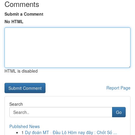
Comments
Submit a Comment
No HTML
HTML is disabled
Report Page
Search
Go
Published News
1
Dự đoán MT · Đầu Lô Hôm nay đây : Chốt Số ...