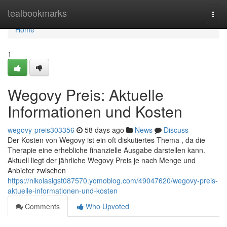
Home
tealbookmarks
Togg
navi
Home
1
Wegovy Preis: Aktuelle
Informationen und Kosten
wegovy-preis303356
58 days ago
News
Discuss
Der Kosten von Wegovy ist ein oft diskutiertes Thema , da die
Therapie eine erhebliche finanzielle Ausgabe darstellen kann.
Aktuell liegt der jährliche Wegovy Preis je nach Menge und
Anbieter zwischen
https://nikolaslgst087570.yomoblog.com/49047620/wegovy-preis-
aktuelle-informationen-und-kosten
Comments
Who Upvoted