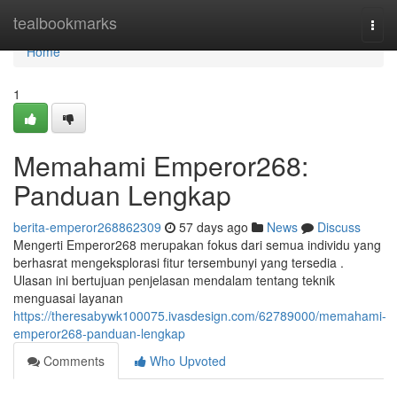
Home
tealbookmarks
Togg
navi
Home
1
Memahami Emperor268:
Panduan Lengkap
berita-emperor268862309
57 days ago
News
Discuss
Mengerti Emperor268 merupakan fokus dari semua individu yang
berhasrat mengeksplorasi fitur tersembunyi yang tersedia .
Ulasan ini bertujuan penjelasan mendalam tentang teknik
menguasai layanan
https://theresabywk100075.ivasdesign.com/62789000/memahami-
emperor268-panduan-lengkap
Comments
Who Upvoted