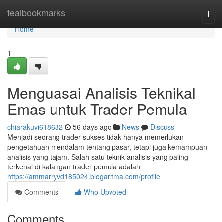
Home
tealbookmarks
Togg
navi
Home
1
Menguasai Analisis Teknikal
Emas untuk Trader Pemula
chiarakuvi618632
56 days ago
News
Discuss
Menjadi seorang trader sukses tidak hanya memerlukan
pengetahuan mendalam tentang pasar, tetapi juga kemampuan
analisis yang tajam. Salah satu teknik analisis yang paling
terkenal di kalangan trader pemula adalah
https://ammarryvd185024.blogaritma.com/profile
Comments
Who Upvoted
Comments