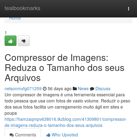
Home
tealbookmarks
Togg
navi
Home
1
Compressor de Imagens:
Reduza o Tamanho dos seus
Arquivos
nelsonmxfg071259
56 days ago
News
Discuss
Um compressor de imagens é uma ferramenta essencial para
todo pessoa que usa com fotos de vasto volume. Reduzir o peso
dos seus fotos facilita um carregamento muito ágil em sites e
poupa
https://hamzaqmpv638016.tkzblog.com/41309801/compressor-
de-imagens-reduza-o-tamanho-dos-seus-arquivos
Comments
Who Upvoted