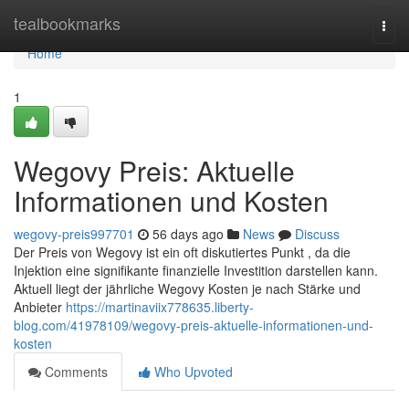
Home
tealbookmarks
Togg
navi
Home
1
Wegovy Preis: Aktuelle
Informationen und Kosten
wegovy-preis997701
56 days ago
News
Discuss
Der Preis von Wegovy ist ein oft diskutiertes Punkt , da die
Injektion eine signifikante finanzielle Investition darstellen kann.
Aktuell liegt der jährliche Wegovy Kosten je nach Stärke und
Anbieter
https://martinaviix778635.liberty-
blog.com/41978109/wegovy-preis-aktuelle-informationen-und-
kosten
Comments
Who Upvoted