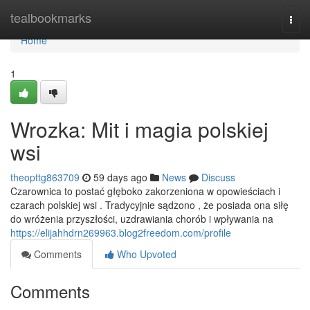
Home
tealbookmarks
Togg
navi
Home
1
Wrozka: Mit i magia polskiej
wsi
theopttg863709
59 days ago
News
Discuss
Czarownica to postać głęboko zakorzeniona w opowieściach i
czarach polskiej wsi . Tradycyjnie sądzono , że posiada ona siłę
do wróżenia przyszłości, uzdrawiania chorób i wpływania na
https://elijahhdrn269963.blog2freedom.com/profile
Comments
Who Upvoted
Comments