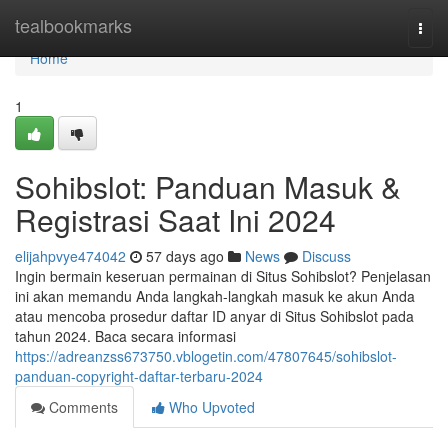
Home
tealbookmarks
Togg
navi
Home
1
Sohibslot: Panduan Masuk &
Registrasi Saat Ini 2024
elijahpvye474042
57 days ago
News
Discuss
Ingin bermain keseruan permainan di Situs Sohibslot? Penjelasan
ini akan memandu Anda langkah-langkah masuk ke akun Anda
atau mencoba prosedur daftar ID anyar di Situs Sohibslot pada
tahun 2024. Baca secara informasi
https://adreanzss673750.vblogetin.com/47807645/sohibslot-
panduan-copyright-daftar-terbaru-2024
Comments
Who Upvoted