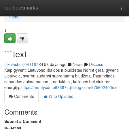
Home
tealbookmarks
Togg
navi
Home
1
```text
nikolashmij041167
58 days ago
News
Discuss
Kaip gyventi Lietuvoje: išlaidos ir biudžetas Norint gerai gyventi
Lietuvoje, svarbu sudaryti suprantamą biudžetą. Pagrindinės
sąnaudos apima namus , produktus , keliones bei elektros
energiją.
https://montycdmo683874.jiliblog.com/97560240/text
Comments
Who Upvoted
Comments
Submit a Comment
No HTML