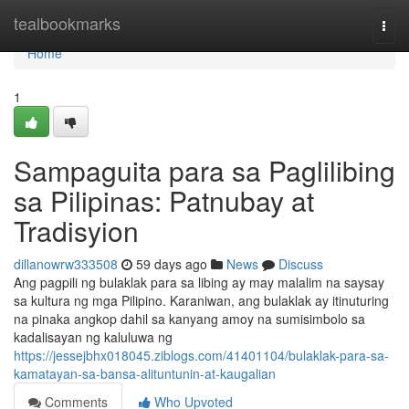
Home
tealbookmarks
Togg
navi
Home
1
Sampaguita para sa Paglilibing
sa Pilipinas: Patnubay at
Tradisyion
dillanowrw333508
59 days ago
News
Discuss
Ang pagpili ng bulaklak para sa libing ay may malalim na saysay
sa kultura ng mga Pilipino. Karaniwan, ang bulaklak ay itinuturing
na pinaka angkop dahil sa kanyang amoy na sumisimbolo sa
kadalisayan ng kaluluwa ng
https://jessejbhx018045.ziblogs.com/41401104/bulaklak-para-sa-
kamatayan-sa-bansa-alituntunin-at-kaugalian
Comments
Who Upvoted