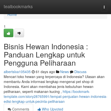
Home
tealbookmarks
Togg
navi
Home
1
Bisnis Hewan Indonesia :
Panduan Lengkap untuk
Pengguna Peliharaan
albertslxa105435
61 days ago
News
Discuss
Mencari toko hewan yang terpercaya di Indonesia? Ulasan akan
membantu Anda informasi lengkap mengenai pet shop di
Indonesia. Kami akan membahas jenis kebutuhan hewan
peliharaan, seperti makanan kucing ,
https://bookmark-
template.com/story28765991/tempat-penjualan-hewan-indonesia-
edisi-lengkap-untuk-pecinta-peliharaan
Comments
Who Upvoted