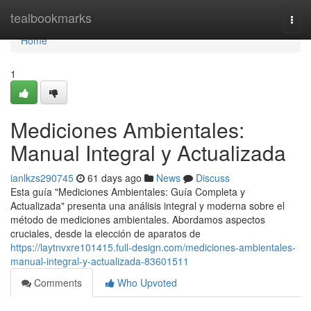
Home
tealbookmarks
Togg
navi
Home
1
Mediciones Ambientales:
Manual Integral y Actualizada
ianlkzs290745
61 days ago
News
Discuss
Esta guía "Mediciones Ambientales: Guía Completa y
Actualizada" presenta una análisis integral y moderna sobre el
método de mediciones ambientales. Abordamos aspectos
cruciales, desde la elección de aparatos de
https://laytnvxre101415.full-design.com/mediciones-ambientales-
manual-integral-y-actualizada-83601511
Comments
Who Upvoted