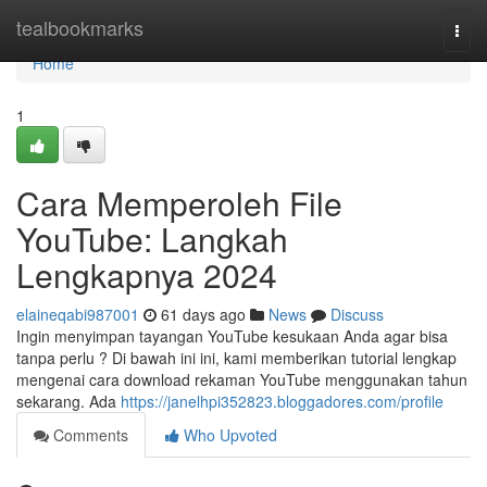
Home
tealbookmarks
Togg
navi
Home
1
Cara Memperoleh File
YouTube: Langkah
Lengkapnya 2024
elaineqabi987001
61 days ago
News
Discuss
Ingin menyimpan tayangan YouTube kesukaan Anda agar bisa
tanpa perlu ? Di bawah ini ini, kami memberikan tutorial lengkap
mengenai cara download rekaman YouTube menggunakan tahun
sekarang. Ada
https://janelhpi352823.bloggadores.com/profile
Comments
Who Upvoted