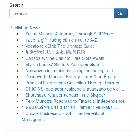
Search
Go
Published News
1
Saif ul Malook: A Journey Through Sufi Verse
1
123b là gì? Hướng dẫn chi tiết từ A-Z
1
Vodafone eSIM: The Ultimate Guide
1
加密貨幣賭場：未來趨勢與風險
1
Canada Online Casino: Free Slots Await!
1
Stylish Ladies' Shirts & Your Complete ...
1
Nonwoven interlining in slicing laminating and ...
1
Découverte Monster Energy : Le Arôme Énergé...
1
Practical Furnishings Collection Through Parram...
1
ORIGINS: operador residencial avanzado de vigil...
1
Shpresat e reja për udhëtimin në Shqipëri
1
Felix Munoz's Roadmap to Financial Independence
1
ฟินแลนด์ พรีเมียร์ (Finnish Premier : Veikkausl...
1
Unlock Business Growth: The Benefits of
Managem...