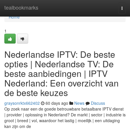
Home
tealbookmarks
Togg
navi
Home
1
Nederlandse IPTV: De beste
opties | Nederlandse TV: De
beste aanbiedingen | IPTV
Nederland: Een overzicht van
de beste keuzes
graysonrktx662402
60 days ago
News
Discuss
Op zoek naar een de goede betrouwbare betaalbare IPTV dienst
| provider | oplossing in Nederland? De markt | sector | industrie is
groot | breed | vol, waardoor het lastig | moeilijk | een uitdaging
kan zijn om de