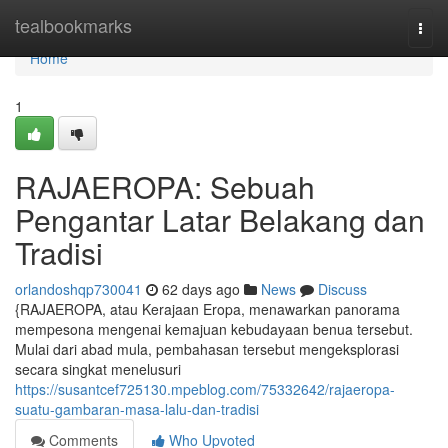
Home
tealbookmarks
Togg
navi
Home
1
RAJAEROPA: Sebuah
Pengantar Latar Belakang dan
Tradisi
orlandoshqp730041
62 days ago
News
Discuss
{RAJAEROPA, atau Kerajaan Eropa, menawarkan panorama
mempesona mengenai kemajuan kebudayaan benua tersebut.
Mulai dari abad mula, pembahasan tersebut mengeksplorasi
secara singkat menelusuri
https://susantcef725130.mpeblog.com/75332642/rajaeropa-
suatu-gambaran-masa-lalu-dan-tradisi
Comments
Who Upvoted