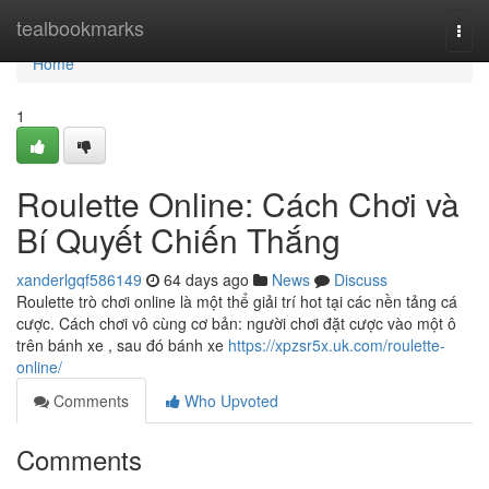
Home
tealbookmarks
Togg
navi
Home
1
Roulette Online: Cách Chơi và
Bí Quyết Chiến Thắng
xanderlgqf586149
64 days ago
News
Discuss
Roulette trò chơi online là một thể giải trí hot tại các nền tảng cá
cược. Cách chơi vô cùng cơ bản: người chơi đặt cược vào một ô
trên bánh xe , sau đó bánh xe
https://xpzsr5x.uk.com/roulette-
online/
Comments
Who Upvoted
Comments