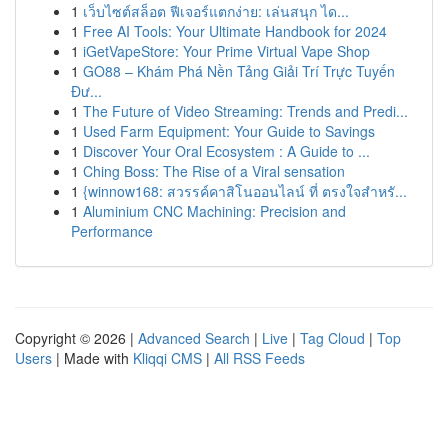
1
เว็บไซต์สล็อต ฟีเจอร์แตกง่าย: เล่นสนุก ได...
1
Free AI Tools: Your Ultimate Handbook for 2024
1
iGetVapeStore: Your Prime Virtual Vape Shop
1
GO88 – Khám Phá Nền Tảng Giải Trí Trực Tuyến
Đư...
1
The Future of Video Streaming: Trends and Predi...
1
Used Farm Equipment: Your Guide to Savings
1
Discover Your Oral Ecosystem : A Guide to ...
1
Ching Boss: The Rise of a Viral sensation
1
{winnow168: สวรรค์คาสิโนออนไลน์ ที่ ตรงใจสำหรั...
1
Aluminium CNC Machining: Precision and
Performance
Copyright © 2026 |
Advanced Search
|
Live
|
Tag Cloud
|
Top
Users
| Made with
Kliqqi CMS
|
All RSS Feeds