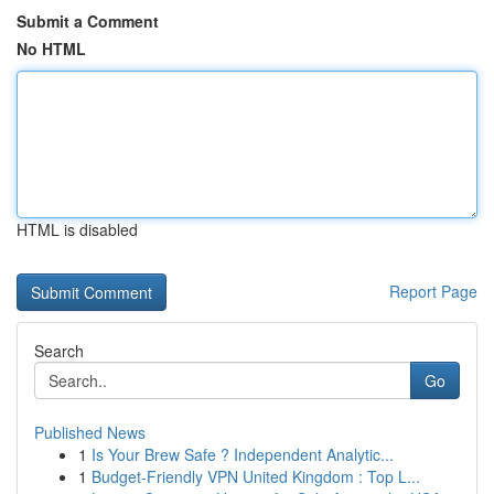
Submit a Comment
No HTML
HTML is disabled
Report Page
Search
Go
Published News
1
Is Your Brew Safe ? Independent Analytic...
1
Budget-Friendly VPN United Kingdom : Top L...