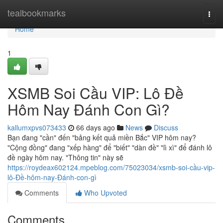
Home
tealbookmarks
Togg
navi
Home
1
XSMB Soi Cầu VIP: Lô Đề
Hôm Nay Đánh Con Gì?
kallumxpvs073433
66 days ago
News
Discuss
Bạn đang "cần" đến "bảng kết quả miền Bắc" VIP hôm nay?
"Cộng đồng" đang "xếp hàng" để "biết" "dàn đề" "lì xì" để đánh lô
đề ngày hôm nay. "Thông tin" này sẽ
https://roydeax602124.mpeblog.com/75023034/xsmb-soi-cầu-vip-
lô-Đề-hôm-nay-Đánh-con-gì
Comments
Who Upvoted
Comments