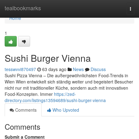
Home
tealbookmarks
Togg
navi
Home
1
Sushi Burger Vienna
tesswvvi870497
63 days ago
News
Discuss
Sushi Pizza Vienna – Die außergewöhnlichsten Food-Trends in
Wien Wien entwickelt sich ständig weiter und begeistert Besucher
nicht nur mit traditioneller Küche, sondern auch mit innovativen
Food-Konzepten. Immer
https://zed-
directory.com/listings13594689/sushi-burger-vienna
Comments
Who Upvoted
Comments
Submit a Comment