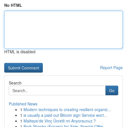
No HTML
HTML is disabled
Report Page
Search
Go
Published News
1
Modern techniques to creating resilient organiz...
1
is usually a paid out Bitcoin sign Service wort...
1
Maltepe'de Vinç Ücretli mi Arıyorsunuz ?
1
Pork Shanks (Frozen) for Sale: Special Offer...