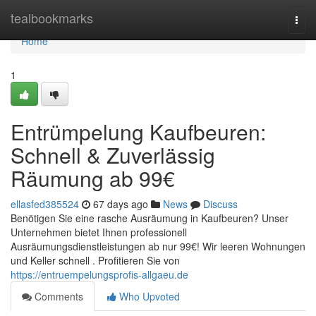
Home
tealbookmarks
Togg
navi
Home
1
Entrümpelung Kaufbeuren:
Schnell & Zuverlässig
Räumung ab 99€
ellasfed385524
67 days ago
News
Discuss
Benötigen Sie eine rasche Ausräumung in Kaufbeuren? Unser
Unternehmen bietet Ihnen professionell
Ausräumungsdienstleistungen ab nur 99€! Wir leeren Wohnungen
und Keller schnell . Profitieren Sie von
https://entruempelungsprofis-allgaeu.de
Comments
Who Upvoted