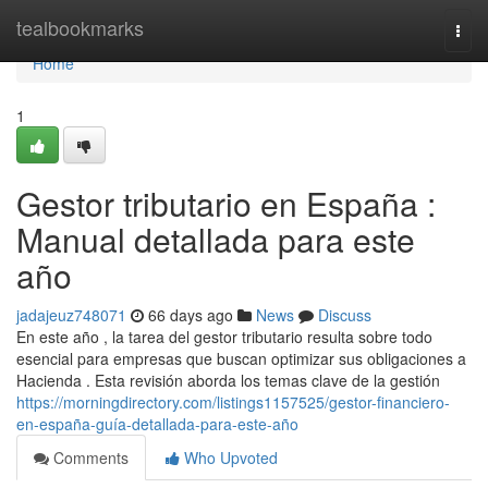
Home
tealbookmarks
Togg
navi
Home
1
Gestor tributario en España :
Manual detallada para este
año
jadajeuz748071
66 days ago
News
Discuss
En este año , la tarea del gestor tributario resulta sobre todo
esencial para empresas que buscan optimizar sus obligaciones a
Hacienda . Esta revisión aborda los temas clave de la gestión
https://morningdirectory.com/listings1157525/gestor-financiero-
en-españa-guía-detallada-para-este-año
Comments
Who Upvoted