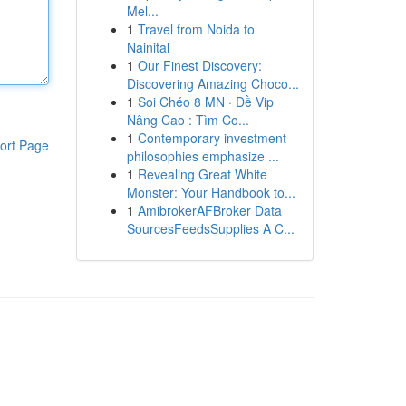
Mel...
1
Travel from Noida to
Nainital
1
Our Finest Discovery:
Discovering Amazing Choco...
1
Soi Chéo 8 MN · Đề Vip
Nâng Cao : Tìm Co...
1
Contemporary investment
ort Page
philosophies emphasize ...
1
Revealing Great White
Monster: Your Handbook to...
1
AmibrokerAFBroker Data
SourcesFeedsSupplies A C...