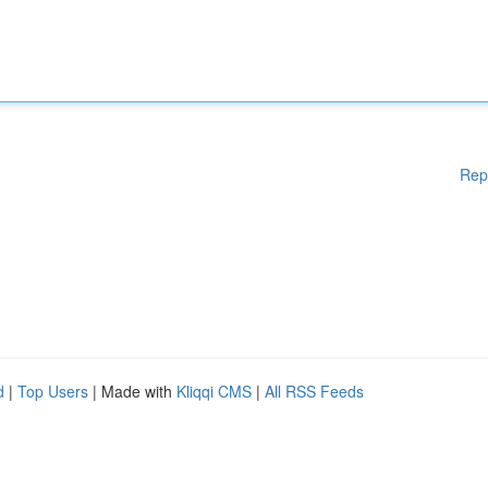
Rep
d
|
Top Users
| Made with
Kliqqi CMS
|
All RSS Feeds