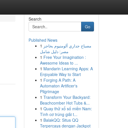
Search
Go
Published News
1
مصباح جداري ألومنيوم بحاجز
مصر: دليل شامل
1
Free Your Imagination :
Awesome Ideas to ...
1
Mandarin Learning Apps: A
Enjoyable Way to Start
1
Forging A Path: A
Automaton Artificer's
Pilgrimage
1
Transform Your Backyard:
Beachcomber Hot Tubs &...
1
Quay thử xổ số miền Nam:
Tình cơ trúng giải t...
1
BalakQQ: Situs QQ
Terpercaya dengan Jackpot