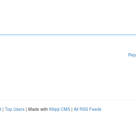
Rep
d
|
Top Users
| Made with
Kliqqi CMS
|
All RSS Feeds