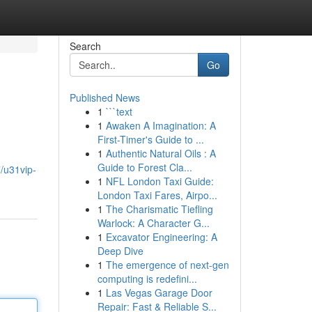
Search
Go
Published News
1
```text
1
Awaken A Imagination: A
First-Timer's Guide to ...
1
Authentic Natural Oils : A
Guide to Forest Cla...
/u31vip-
1
NFL London Taxi Guide:
London Taxi Fares, Airpo...
1
The Charismatic Tiefling
Warlock: A Character G...
1
Excavator Engineering: A
Deep Dive
1
The emergence of next-gen
computing is redefini...
1
Las Vegas Garage Door
Repair: Fast & Reliable S...