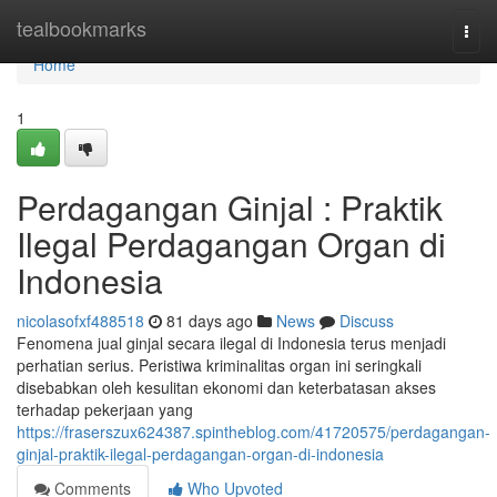
Home
tealbookmarks
Togg
navi
Home
1
Perdagangan Ginjal : Praktik
Ilegal Perdagangan Organ di
Indonesia
nicolasofxf488518
81 days ago
News
Discuss
Fenomena jual ginjal secara ilegal di Indonesia terus menjadi
perhatian serius. Peristiwa kriminalitas organ ini seringkali
disebabkan oleh kesulitan ekonomi dan keterbatasan akses
terhadap pekerjaan yang
https://fraserszux624387.spintheblog.com/41720575/perdagangan-
ginjal-praktik-ilegal-perdagangan-organ-di-indonesia
Comments
Who Upvoted