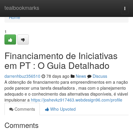
Home
tealbookmarks
Togg
navi
Home
1
Financiamento de Iniciativas
em PT : O Guia Detalhado
darrenhbuz356510
78 days ago
News
Discuss
A obtenção de financiamento para empreendimentos em a nação
pode parecer uma tarefa desafiadora , mas com o planejamento
adequado e o conhecimento das alternativas disponíveis, é viável
impulsionar a
https://joshevkz917463.webdesign96.com/profile
Comments
Who Upvoted
Comments