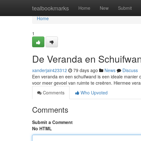
Home
tealbookmarks
Home
New
Submit
Home
1
De Veranda en Schuifwan
xanderjair423312
79 days ago
News
Discuss
Een veranda en een schuifwand is een ideale manier
voor meer gevoel van ruimte te creëren. Hiermee vera
Comments
Who Upvoted
Comments
Submit a Comment
No HTML