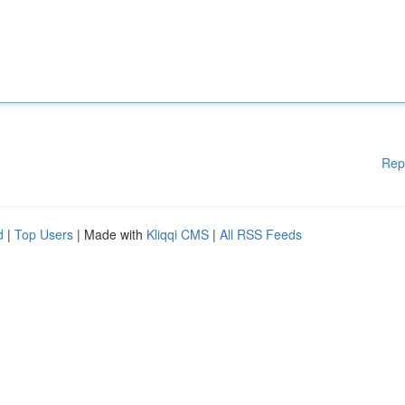
Rep
d
|
Top Users
| Made with
Kliqqi CMS
|
All RSS Feeds