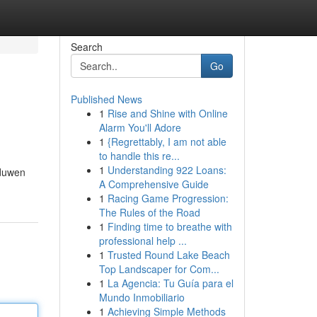
Search
Go
Published News
1
Rise and Shine with Online
Alarm You'll Adore
1
{Regrettably, I am not able
to handle this re...
1
Understanding 922 Loans:
gduwen
A Comprehensive Guide
1
Racing Game Progression:
The Rules of the Road
1
Finding time to breathe with
professional help ...
1
Trusted Round Lake Beach
Top Landscaper for Com...
1
La Agencia: Tu Guía para el
Mundo Inmobiliario
1
Achieving Simple Methods