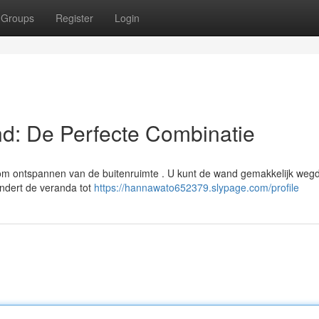
Groups
Register
Login
d: De Perfecte Combinatie
 om ontspannen van de buitenruimte . U kunt de wand gemakkelijk we
ndert de veranda tot
https://hannawato652379.slypage.com/profile