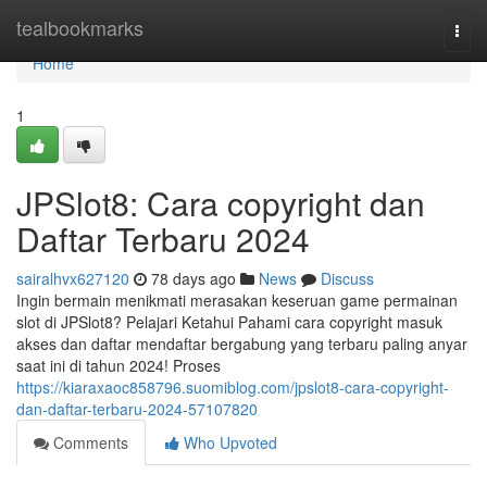
Home
tealbookmarks
Togg
navi
Home
1
JPSlot8: Cara copyright dan
Daftar Terbaru 2024
sairalhvx627120
78 days ago
News
Discuss
Ingin bermain menikmati merasakan keseruan game permainan
slot di JPSlot8? Pelajari Ketahui Pahami cara copyright masuk
akses dan daftar mendaftar bergabung yang terbaru paling anyar
saat ini di tahun 2024! Proses
https://kiaraxaoc858796.suomiblog.com/jpslot8-cara-copyright-
dan-daftar-terbaru-2024-57107820
Comments
Who Upvoted