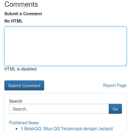
Comments
Submit a Comment
No HTML
HTML is disabled
Report Page
Search
Go
Published News
1
BalakQQ: Situs QQ Terpercaya dengan Jackpot