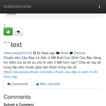
Home
tealbookmarks
Togg
navi
Home
1
```text
rebeccatyip003183
82 days ago
News
Discuss
Chuẩn siêu Cầu Đẹp Lô Xiên 3 MB Buổi Con Đỉnh Cao Bạn đang
tìm kiếm lưu số tối ưu cho lô xiên 3 MB hôm nay? Chia sẻ này sẽ
cung cấp siêu chuẩn giúp bạn đoán trúng các số
https://sieusoicauchuan.com/sieu-chuan-cau-dep-lo-xien-3-mb-
hom-nay/
Comments
Who Upvoted
Comments
Submit a Comment