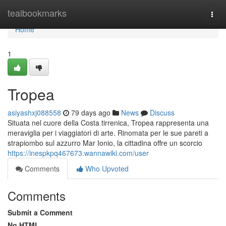
Home
tealbookmarks
Togg
navi
Home
1
Tropea
asiyashxj088558
79 days ago
News
Discuss
Situata nel cuore della Costa tirrenica, Tropea rappresenta una
meraviglia per i viaggiatori di arte. Rinomata per le sue pareti a
strapiombo sul azzurro Mar Ionio, la cittadina offre un scorcio
https://inespkpq467673.wannawiki.com/user
Comments
Who Upvoted
Comments
Submit a Comment
No HTML