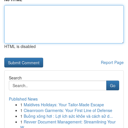
HTML is disabled
Report Page
Search
Go
Published News
1
Maldives Holidays: Your Tailor-Made Escape
1
Cleanroom Garments: Your First Line of Defense
1
Buồng xông hơi : Lợi ích sức khỏe và cách sử d...
1
Revver Document Management: Streamlining Your
W...