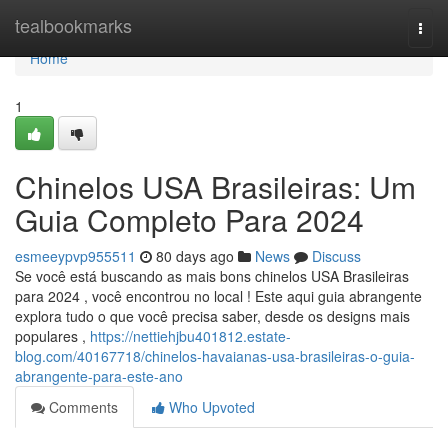
Home
tealbookmarks
Togg
navi
Home
1
Chinelos USA Brasileiras: Um
Guia Completo Para 2024
esmeeypvp955511
80 days ago
News
Discuss
Se você está buscando as mais bons chinelos USA Brasileiras
para 2024 , você encontrou no local ! Este aqui guia abrangente
explora tudo o que você precisa saber, desde os designs mais
populares ,
https://nettiehjbu401812.estate-
blog.com/40167718/chinelos-havaianas-usa-brasileiras-o-guia-
abrangente-para-este-ano
Comments
Who Upvoted