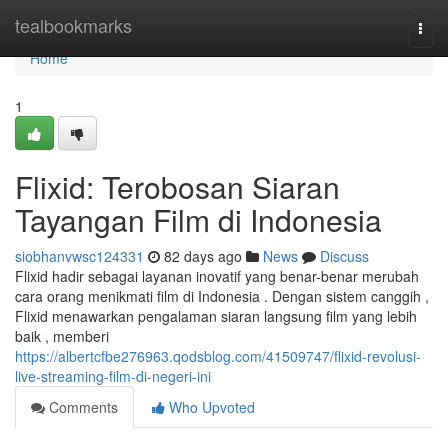
Home
tealbookmarks
Togg
navi
Home
1
Flixid: Terobosan Siaran
Tayangan Film di Indonesia
siobhanvwsc124331
82 days ago
News
Discuss
Flixid hadir sebagai layanan inovatif yang benar-benar merubah
cara orang menikmati film di Indonesia . Dengan sistem canggih ,
Flixid menawarkan pengalaman siaran langsung film yang lebih
baik , memberi
https://albertcfbe276963.qodsblog.com/41509747/flixid-revolusi-
live-streaming-film-di-negeri-ini
Comments
Who Upvoted