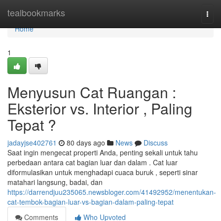
Home
tealbookmarks
Togg
navi
Home
1
Menyusun Cat Ruangan :
Eksterior vs. Interior , Paling
Tepat ?
jadayjse402761
80 days ago
News
Discuss
Saat ingin mengecat properti Anda, penting sekali untuk tahu
perbedaan antara cat bagian luar dan dalam . Cat luar
diformulasikan untuk menghadapi cuaca buruk , seperti sinar
matahari langsung, badai, dan
https://darrendjuu235065.newsbloger.com/41492952/menentukan-
cat-tembok-bagian-luar-vs-bagian-dalam-paling-tepat
Comments
Who Upvoted