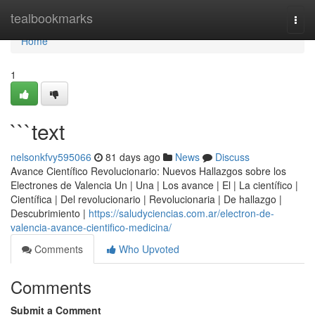
Home
tealbookmarks
Togg
navi
Home
1
```text
nelsonkfvy595066
81 days ago
News
Discuss
Avance Científico Revolucionario: Nuevos Hallazgos sobre los
Electrones de Valencia Un | Una | Los avance | El | La científico |
Científica | Del revolucionario | Revolucionaria | De hallazgo |
Descubrimiento |
https://saludyciencias.com.ar/electron-de-
valencia-avance-cientifico-medicina/
Comments
Who Upvoted
Comments
Submit a Comment