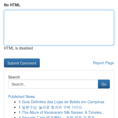
No HTML
HTML is disabled
Report Page
Search
Go
Published News
1
Guia Definitivo das Lojas de Bebês em Campinas
1
일본구심: 놀라운 효과와 구매 가이드
1
The Allure of Kanjivaram Silk Sarees: A Timeles...
1
Tornado Cash 官方网站： 当前 信息 与 官方 ...